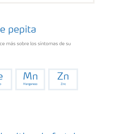
de pepita
noce más sobre los síntomas de su
e
Mn
Zn
o
Manganeso
Zinc