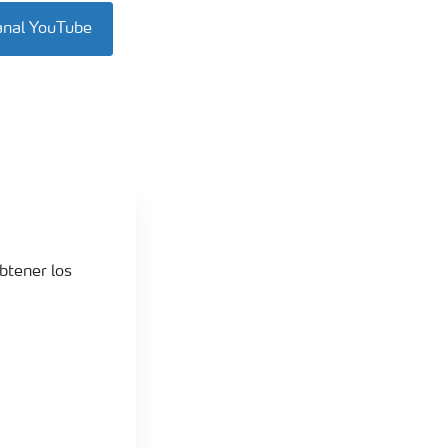
anal YouTube
btener los