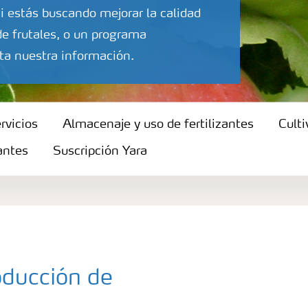
i estás buscando mejorar la calidad
de frutales, o un programa
ta nuestra información.
rvicios
Almacenaje y uso de fertilizantes
Culti
zantes
Suscripción Yara
ducción de