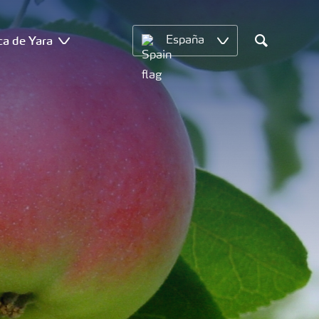
ca de Yara
España
Search