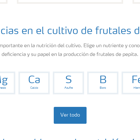
cias en el cultivo de frutales 
mportante en la nutrición del cultivo. Elige un nutriente y co
deficiencia y su papel en la producción de frutales de pepita.
g
Ca
S
B
F
esio
Calcio
Azufre
Boro
Hierr
Ver todo