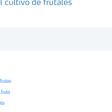
 cultivo de frutales
frutos
 fruto
uto