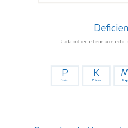
Deficien
Cada nutriente tiene un efecto i
P
K
M
Fósforo
Potasio
Magn