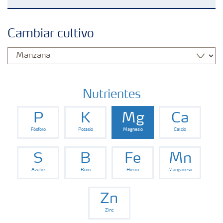
Fertilizantes
Cambiar cultivo
Herramientas y servicios
Almacenaje y uso de fertilizantes
Nutrientes
P
K
Mg
Ca
Cultivos
Fósforo
Potasio
Magnesio
Calcio
Distribuidores
S
B
Fe
Mn
Azufre
Boro
Hierro
Manganeso
Deficiencias
Zn
Zinc
Consejos para la aplicación de fertilizantes