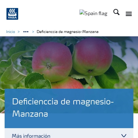
Buscar
Toggle
Toggle country lang
Inicio
Deficienccia de magnesio-Manzana
Deficienccia de magnesio-
Manzana
Más información
Toggl