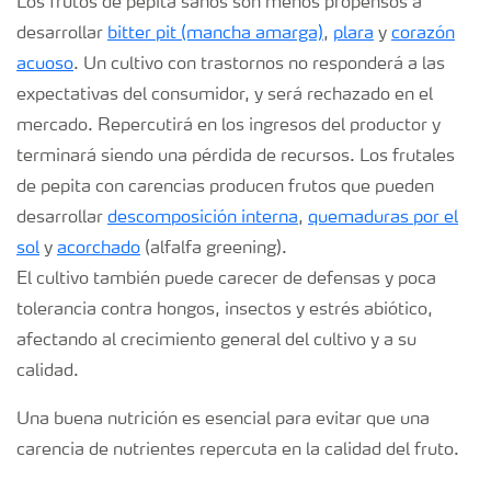
Los frutos de pepita sanos son menos propensos a
desarrollar
bitter pit (mancha amarga)
,
plara
y
corazón
acuoso
. Un cultivo con trastornos no responderá a las
expectativas del consumidor, y será rechazado en el
mercado. Repercutirá en los ingresos del productor y
terminará siendo una pérdida de recursos. Los frutales
de pepita con carencias producen frutos que pueden
desarrollar
descomposición interna
,
quemaduras por el
sol
y
acorchado
(alfalfa greening).
El cultivo también puede carecer de defensas y poca
tolerancia contra hongos, insectos y estrés abiótico,
afectando al crecimiento general del cultivo y a su
calidad.
Una buena nutrición es esencial para evitar que una
carencia de nutrientes repercuta en la calidad del fruto.