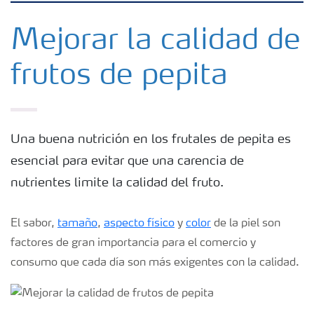
Fertilizantes
Mejorar la calidad de
frutos de pepita
Herramientas y servicios
Almacenaje y uso de fertilizantes
Una buena nutrición en los frutales de pepita es
esencial para evitar que una carencia de
Cultivos
nutrientes limite la calidad del fruto.
Distribuidores
El sabor,
tamaño
,
aspecto físico
y
color
de la piel son
factores de gran importancia para el comercio y
Deficiencias
consumo que cada día son más exigentes con la calidad.
Consejos para la aplicación de fertilizantes