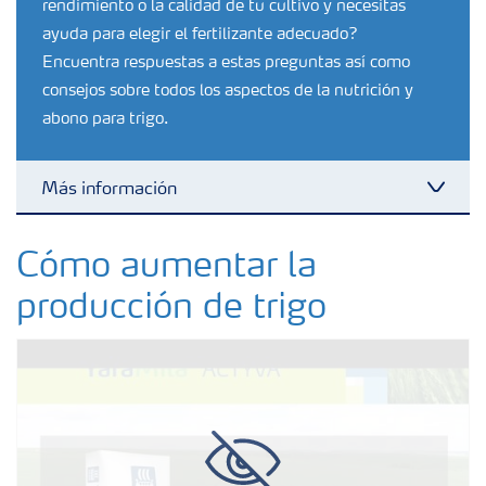
rendimiento o la calidad de tu cultivo y necesitas
ayuda para elegir el fertilizante adecuado?
Encuentra respuestas a estas preguntas así como
consejos sobre todos los aspectos de la nutrición y
abono para trigo.
Más información
Toggl
Fertilizantes
Cómo aumentar la
producción de trigo
Herramientas y servicios
Almacenaje y uso de fertilizantes
Cultivos