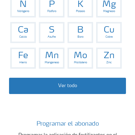
N
P
K
Mg
Nitrógeno
Fósforo
Potasio
Magnesio
Ca
S
B
Cu
Calcio
Azufre
Boro
Cobre
Fe
Mn
Mo
Zn
Hierro
Manganeso
Molibdeno
Zinc
Ver todo
Programar el abonado
Programar el abonado