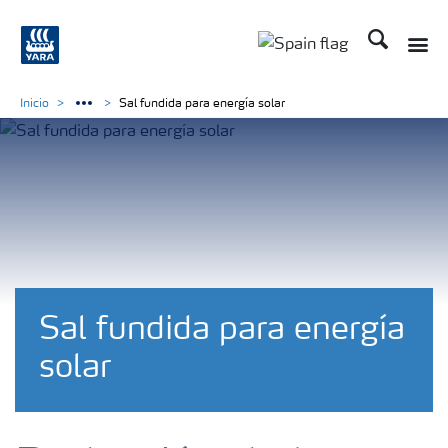
Buscar
Toggle
Toggle country lang
Inicio
Sal fundida para energía solar
Sal fundida para energía
solar