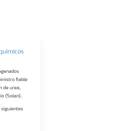
 químicos
rogenados
nistro fiable
n de urea,
io (Solan).
 siguientes