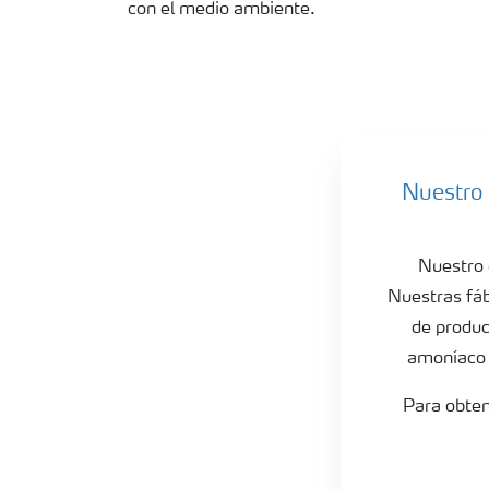
con el medio ambiente.
Technical Urea
Nuestro 
Nuestro 
Nuestras fáb
de produc
amoníaco a
Para obten