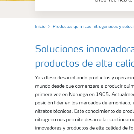
Urea Técnica & 
Amoníaco anhidro & solución
Ácido Nítrico
Inicio
Productos químicos nitrogenados y solu
Solan
Soluciones innovadora
productos de alta cali
Yara lleva desarrollando productos y operacio
mundo desde que comenzara a producir quími
primera vez en Noruega en 1905. Actualmen
posición líder en los mercados de amoníaco, u
nitratos técnicos. Este conocimiento de prod
nitrógeno nos permite desarrollar continuam
innovadoras y productos de alta calidad de f