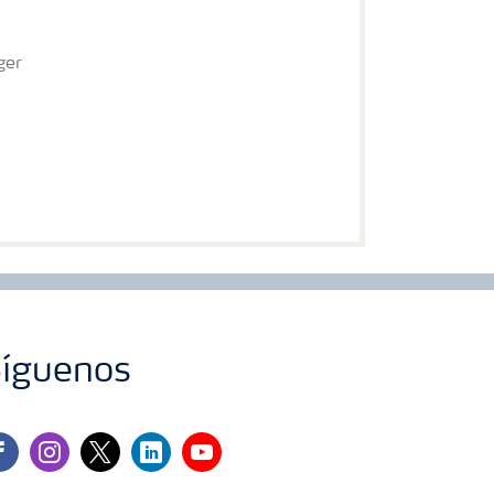
ger
íguenos
cebook
instagram
twitter
linkedin
youtube