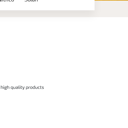
ítrico
Solan