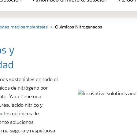
Solución
Amoníaco anhidro & solución
Ácido N
ciones medioambientales
Químicos Nitrogenados
s y
dad
nes sostenibles en todo el
cos de nitrógeno por
te, Yara tiene una
rea, ácido nítrico y
uctos químicos de
ente soluciones
orma segura y respetuosa