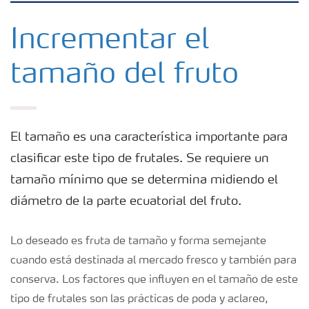
Fertilizantes
Incrementar el
tamaño del fruto
Herramientas y servicios
Almacenaje y uso de fertilizantes
El tamaño es una característica importante para
clasificar este tipo de frutales. Se requiere un
Cultivos
tamaño mínimo que se determina midiendo el
diámetro de la parte ecuatorial del fruto.
Distribuidores
Lo deseado es fruta de tamaño y forma semejante
Deficiencias
cuando está destinada al mercado fresco y también para
conserva. Los factores que influyen en el tamaño de este
Consejos para la aplicación de fertilizantes
tipo de frutales son las prácticas de poda y aclareo,