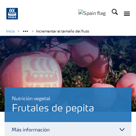
Buscar
Toggle
Toggle country lang
Inicio
Incrementar el tamaño del fruto
Nutrición vegetal
Frutales de pepita
Más información
Toggl