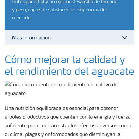
frutos por árbol y un óptimo desarrollo de tamaño
y peso, capaz de satisfacer las exigencias del
mercado.
Más información
Fertilizantes
Cómo mejorar la calidad y
el rendimiento del aguacate
Herramientas y servicios
Almacenaje y uso de fertilizantes
Una nutrición equilibrada es esencial para obtener
Cultivos
árboles productivos que cuenten con la energía y fuerza
suficiente para contrarrestar los efectos adversos como
el clima, plagas y enfermedades que disminuyan la
Distribuidores