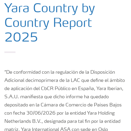
Yara en España
Yara Country by
Country Report
Donde operamos
2025
Empleo
Contactos
“De conformidad con la regulación de la Disposición
Yara Country by Country Report 2025
Adicional decimoprimera de la LAC que define el ámbito
de aplicación del CbCR Público en España, Yara Iberian,
S.A.U. manifiesta que dicho informe ha quedado
depositado en la Cámara de Comercio de Países Bajos
con fecha 30/06/2026 por la entidad Yara Holding
Netherlands B.V., designada para tal fin por la entidad
matriz, Yara International ASA con sede en Oslo