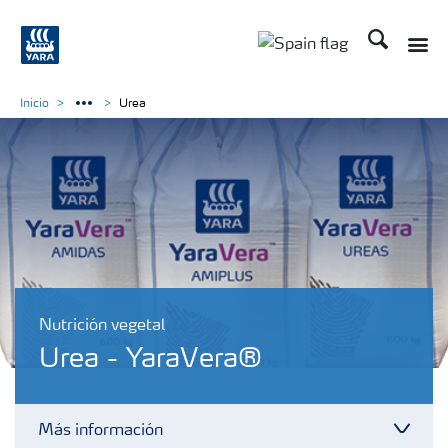
Buscar
Toggle
Toggle country lang
Inicio
Urea
Nutrición vegetal
Urea - YaraVera®
Más información
Toggl