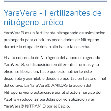
Fertilizantes
YaraVera - Fertilizantes de
nitrógeno uréico
Herramientas y servicios
YaraVera® es un fertilizante nitrogenado de asimilación
prolongada para cubrir las necesidades de Nitrógeno
Almacenaje y uso de fertilizantes
durante la etapa de desarrollo hasta la cosecha.
Cultivos
El alto contenido de Nitrógeno del abono nitrogenado
YaraVera®, su disposición en diferentes formas y su
eficiente liberación, hace que este nutriente esté
Distribuidores
disponible y asimilable desde su aportación hasta el final
del cultivo. En YaraVera® AMIDAS la acción del
Deficiencias
Nitrógeno viene potenciada por el efecto sinérgico del
Azufre y reduce las pérdidas por volatilización y en
Consejos para la aplicación de fertilizantes
YaraVera® NITRAMID por el Calcio.