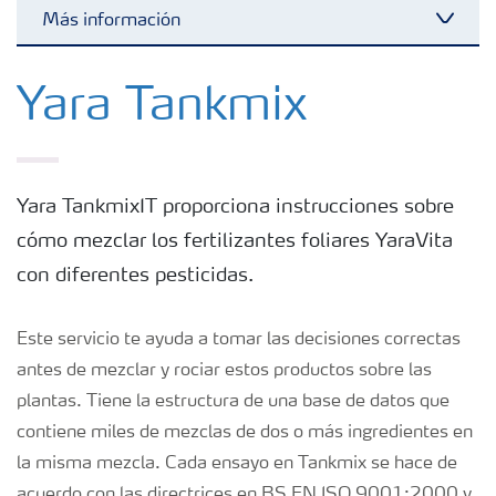
Más información
Toggl
Fertilizantes
Yara Tankmix
Herramientas y servicios
Yara TankmixIT proporciona instrucciones sobre
Almacenaje y uso de fertilizantes
cómo mezclar los fertilizantes foliares YaraVita
con diferentes pesticidas.
Cultivos
Este servicio te ayuda a tomar las decisiones correctas
Distribuidores
antes de mezclar y rociar estos productos sobre las
plantas. Tiene la estructura de una base de datos que
contiene miles de mezclas de dos o más ingredientes en
Deficiencias
la misma mezcla. Cada ensayo en Tankmix se hace de
acuerdo con las directrices en BS EN ISO 9001:2000 y