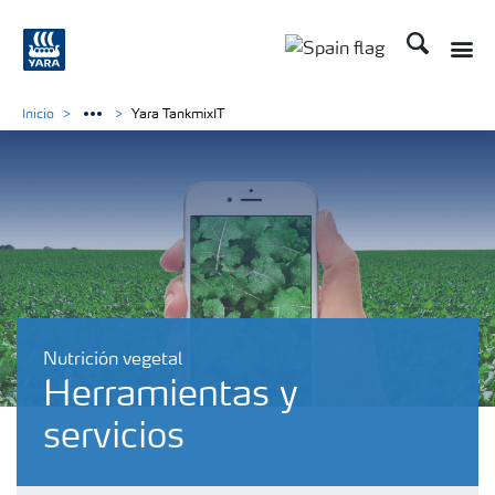
Buscar
Toggle
Toggle country lang
Inicio
Yara TankmixIT
Nutrición vegetal
Herramientas y
servicios