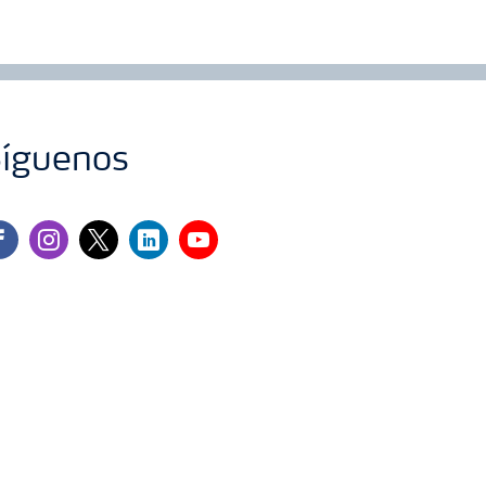
íguenos
cebook
instagram
twitter
linkedin
youtube