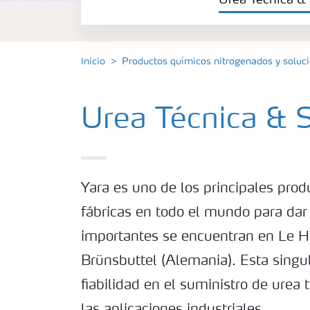
Urea Técnica & 
Amoníaco anhidro & solución
Ácido Nítrico
Inicio
Productos químicos nitrogenados y solu
Solan
Urea Técnica & 
Yara es uno de los principales pro
fábricas en todo el mundo para dar
importantes se encuentran en Le Hav
Brünsbuttel (Alemania). Esta singu
fiabilidad en el suministro de urea