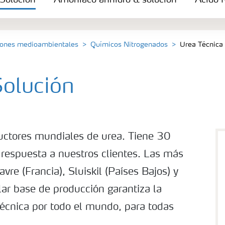
Solución
Amoníaco anhidro & solución
Ácido N
ciones medioambientales
Químicos Nitrogenados
Urea Técnica
Solución
ductores mundiales de urea. Tiene 30
 respuesta a nuestros clientes. Las más
re (Francia), Sluiskil (Países Bajos) y
lar base de producción garantiza la
 técnica por todo el mundo, para todas