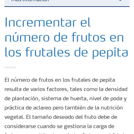
Más información
Toggl
Fertilizantes
Incrementar el
número de frutos en
Herramientas y servicios
los frutales de pepita
Almacenaje y uso de fertilizantes
Cultivos
El número de frutos en los frutales de pepita
resulta de varios factores, tales como la densidad
Distribuidores
de plantación, sistema de huerta, nivel de poda y
práctica de aclareo pero también de la nutrición
Deficiencias
vegetal. El tamaño deseado del fruto debe de
considerarse cuando se gestiona la carga de
Consejos para la aplicación de fertilizantes