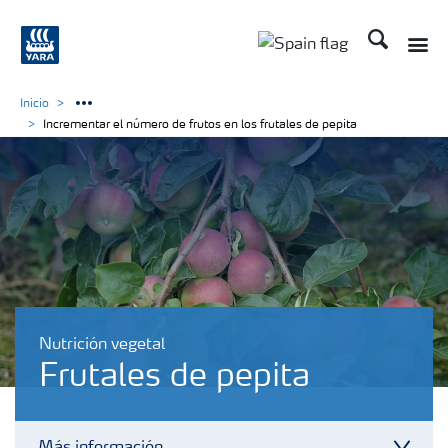
Buscar
Toggle
Toggle country lang
Inicio
Incrementar el número de frutos en los frutales de pepita
Nutrición vegetal
Frutales de pepita