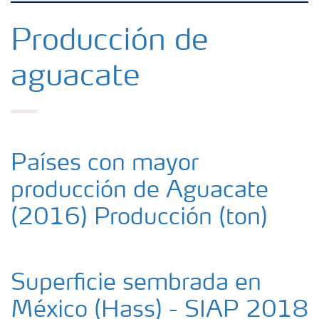
Fertilizantes
Producción de
aguacate
Herramientas y servicios
Almacenaje y uso de fertilizantes
Países con mayor
Cultivos
producción de Aguacate
Distribuidores
(2016) Producción (ton)
Deficiencias
Superficie sembrada en
Consejos para la aplicación de fertilizantes
México (Hass) - SIAP 2018