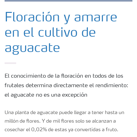
Fertilizantes
Floración y amarre
en el cultivo de
Herramientas y servicios
aguacate
Almacenaje y uso de fertilizantes
Cultivos
El conocimiento de la floración en todos de los
frutales determina directamente el rendimiento:
Distribuidores
el aguacate no es una excepción
Deficiencias
Una planta de aguacate puede llegar a tener hasta un
millón de flores. Y de mil flores solo se alcanzan a
cosechar el 0,02% de estas ya convertidas a fruto.
Consejos para la aplicación de fertilizantes