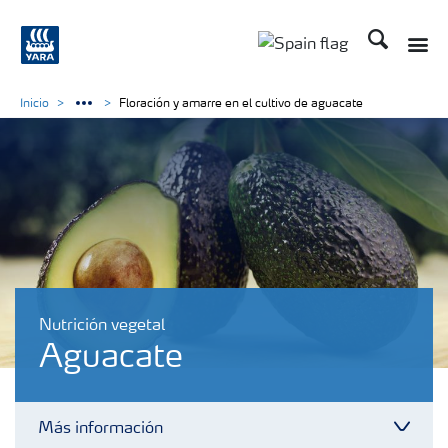
Buscar
Toggle
Toggle country lang
Inicio
Floración y amarre en el cultivo de aguacate
Nutrición vegetal
Aguacate
Más información
Toggl