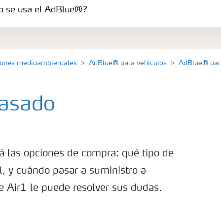
 se usa el AdBlue®?
jeros
ciones medioambientales
AdBlue® para vehículos
AdBlue® para
vasado
 las opciones de compra: qué tipo de
l, y cuándo pasar a suministro a
e Air1 le puede resolver sus dudas.