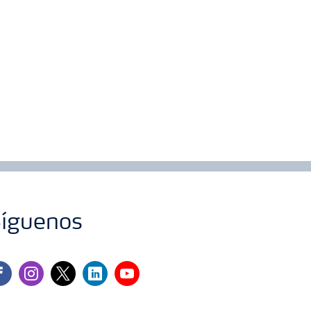
íguenos
cebook
instagram
twitter
linkedin
youtube