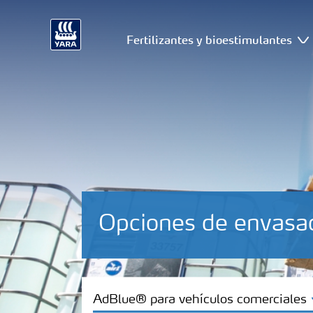
Fertilizantes y bioestimulantes
Opciones de envasa
AdBlue® para vehículos comerciales
AdBlue® para vehículos comerciales