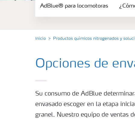
AdBlue® para locomotoras
AdBlue® para maquinaria
¿Cómo
AdBlue® para coches y vehículos de pasa
Inicio
Productos químicos nitrogenados y solu
AdBlue® para locomotoras
Opciones de en
¿Cómo se usa el AdBlue®?
Su consumo de AdBlue determinará
envasado escoger en la etapa inicia
granel. Nuestro equipo de ventas d