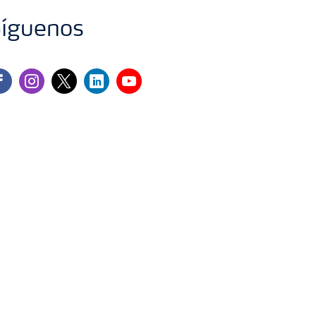
íguenos
cebook
instagram
twitter
linkedin
youtube