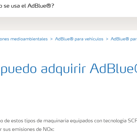
 se usa el AdBlue®?
jeros
ciones medioambientales
AdBlue® para vehículos
AdBlue® par
puedo adquirir AdBlu
no de estos tipos de maquinaria equipados con tecnología SC
r sus emisiones de NOx: