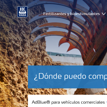
Fertilizantes y bioestimulantes
¿Dónde puedo comp
AdBlue® para vehículos comerciales
AdBlue® para vehículos comerciales