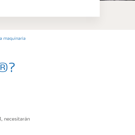
a maquinaria
e®?
R, necesitarán