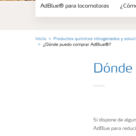
AdBlue® para locomotoras
AdBlue® para maquinaria
¿Cómo
AdBlue® para coches y vehículos de pasa
Inicio
Productos químicos nitrogenados y solu
¿Dónde puedo comprar AdBlue®?
AdBlue® para locomotoras
¿Cómo se usa el AdBlue®?
Dónde 
Si dispone de algu
AdBlue para reduci