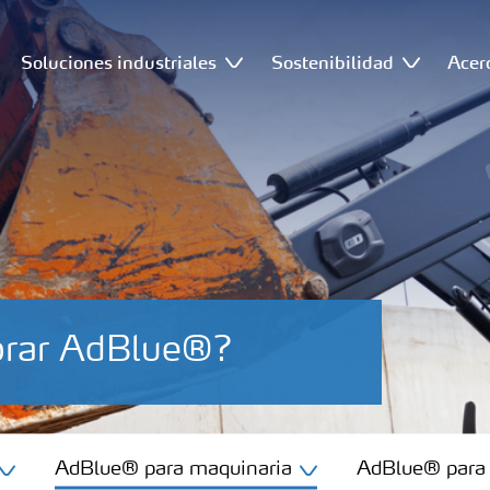
Soluciones industriales
Sostenibilidad
Acer
rar AdBlue®?
AdBlue® para maquinaria
AdBlue® para 