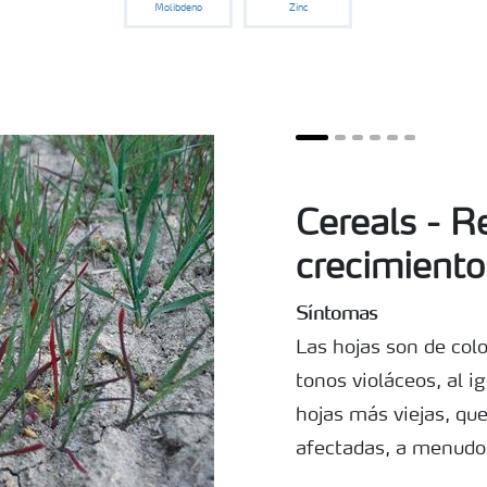
Molibdeno
Zinc
Cereals - R
crecimiento
Síntomas
Las hojas son de col
tonos violáceos, al ig
hojas más viejas, qu
afectadas, a menud