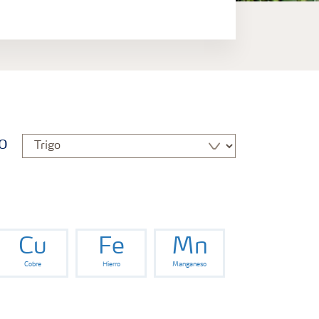
o
Cu
Fe
Mn
Cobre
Hierro
Manganeso