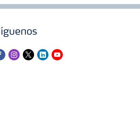
íguenos
cebook
instagram
twitter
linkedin
youtube