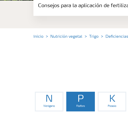
Consejos para la aplicación de fertili
Herramientas y servicios
Almacenaje y uso de fertilizantes
Inicio
Nutrición vegetal
Trigo
Deficiencia
Cultivos
Distribuidores
Deficiencias
N
P
K
Consejos para la aplicación de fertilizante
Nitrógeno
Fósforo
Potasio
Suscripción Yara