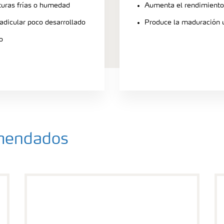
turas frías o humedad
Aumenta el rendimiento
radicular poco desarrollado
Produce la maduración u
o
omendados