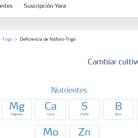
zantes
Suscripción Yara
s-Trigo
Deficiencia de fósforo-Trigo
Cambiar cultiv
Nutrientes
Mg
Ca
S
B
s
Magnesio
Calcio
Azufre
Boro
Mo
Zn