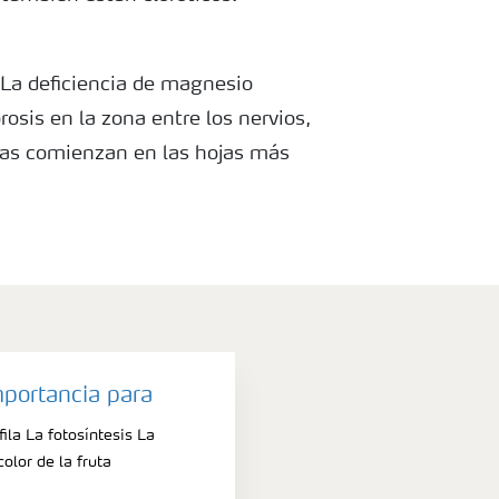
o La deficiencia de magnesio
osis en la zona entre los nervios,
as comienzan en las hojas más
iene un color más amarillo
ciencia de manganeso también
las hojas más jóvenes, aunque los
erdes incluso ante una deficiencia
mportancia para
ila La fotosíntesis La
color de la fruta