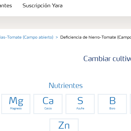
zantes
Suscripción Yara
cias-Tomate (Campo abierto)
Deficiencia de hierro-Tomate (Campo
Cambiar cultiv
Nutrientes
Mg
Ca
S
B
s
Magnesio
Calcio
Azufre
Boro
Zn