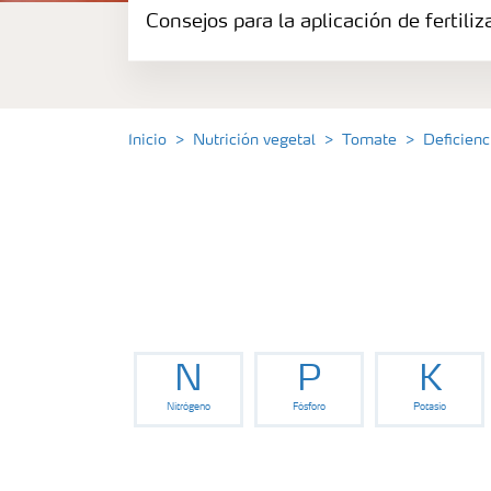
Consejos para la aplicación de fertili
Herramientas y servicios
Almacenaje y uso de fertilizantes
Inicio
Nutrición vegetal
Tomate
Deficien
Cultivos
Distribuidores
Deficiencias
N
P
K
Consejos para la aplicación de fertilizante
Nitrógeno
Fósforo
Potasio
Suscripción Yara