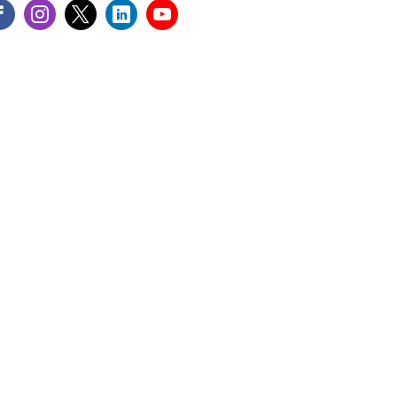
cebook
instagram
twitter
linkedin
youtube