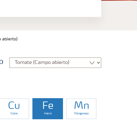
 abierto)
o
Cu
Fe
Mn
Cobre
Hierro
Manganeso