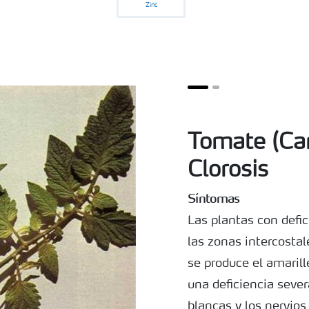
Zinc
Tomate (Cam
Clorosis
Síntomas
Las plantas con defi
las zonas intercostal
se produce el amaril
una deficiencia sever
blancas y los nervios