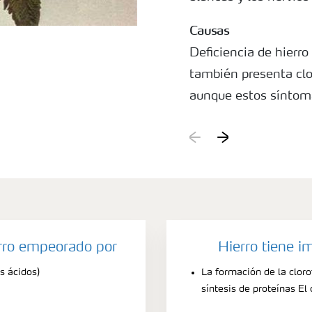
Causas
Deficiencia de hierr
también presenta clor
aunque estos síntom
viejas y la clorosis t
anaranjado. La defi
muestra clorosis en 
nervios permanecen v
severa.
erro empeorado por
Hierro tiene i
s ácidos)
La formación de la clorof
síntesis de proteínas El 