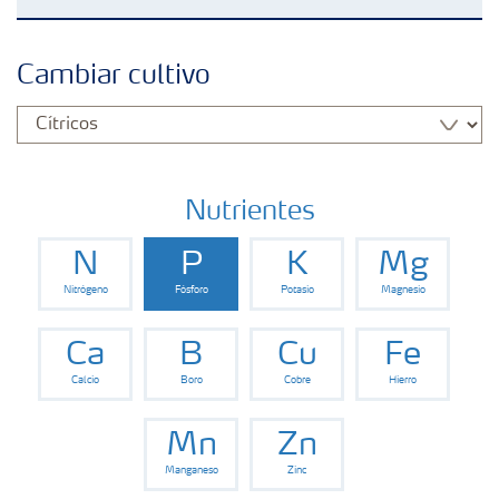
Fertilizantes
Cambiar cultivo
Herramientas y servicios
Almacenaje y uso de fertilizantes
Nutrientes
N
P
K
Mg
Cultivos
Nitrógeno
Fósforo
Potasio
Magnesio
Distribuidores
Ca
B
Cu
Fe
Calcio
Boro
Cobre
Hierro
Deficiencias
Mn
Zn
Manganeso
Zinc
Consejos para la aplicación de fertilizantes