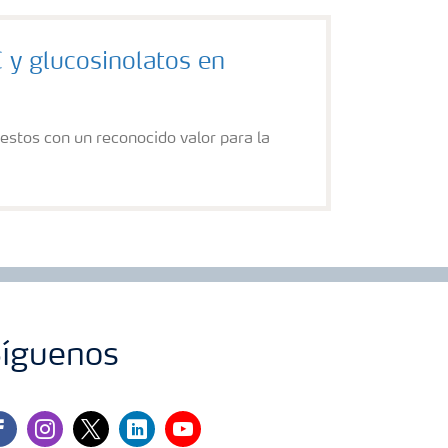
C y glucosinolatos en
estos con un reconocido valor para la
íguenos
cebook
instagram
twitter
linkedin
youtube