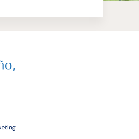
ño,
diferentes
el mercado.
keting
o uniforme,