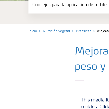
Consejos para la aplicación de fertili
Herramientas y servicios
Almacenaje y uso de fertilizantes
Inicio
Nutrición vegetal
Brassicas
Mejorar
Cultivos
Mejora
Distribuidores
peso y 
Deficiencias
Consejos para la aplicación de fertilizante
La compacidad d
variedades de 
Suscripción Yara
This media it
cookies. Clic
Pero existen a