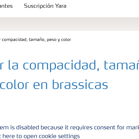
zantes
Suscripción Yara
 compacidad, tamaño, peso y color
r la compacidad, tama
color en brassicas
s
e los brassicas, su peso y color, varia con las 
brassica y depende también de las exigencias d
em is disabled because it requires consent for mar
k here to open cookie settings
lgunos atributos de calidad comunes. Un tamañ