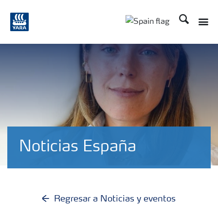
Buscar
Toggle
Toggle country lang
Noticias España
Regresar a Noticias y eventos