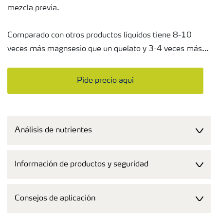
mezcla previa.
Comparado con otros productos líquidos tiene 8-10
veces más magnsesio que un quelato y 3-4 veces más
que sulfatos o nitratos líquidos. La concentración junto a
la seguridad para el cultivo da un tratamiento efectivo
Pide precio aquí
para la deficiencia de magnesio, a menudo con menos
aplicaciones, ahorrando tiempo y dinero.
Análisis de nutrientes
YaraVita Magtrac admite muchas mezclas en tanque
con muchos agroquímicos, permitiendo una fácil
integración en los programas de protección de cultivos,
Información de productos y seguridad
eliminando la necesidad de operaciones de spray,
ahorrando tiempo y dinero. Visite
Yara Tankmix
para
Consejos de aplicación
más información.