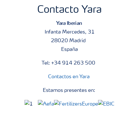
fertilizante mineral granular convencional, permitiendo
Contacto Yara
aplicar por primera vez ácidos húmicos y fúlvicos al trigo
Yara Iberian
antes de la siembra, sin cambiar las prácticas habituales
Infanta Mercedes, 31
y mejorando la fertilización.
28020 Madrid
• El recubrimiento especial, desarrollado dentro de la
reduce el riesgo de formación de polvo
España
plataforma Biotryg,
y apelmazamiento
, facilitando el manejo del producto
Tel: +34 914 263 500
durante el transporte y almacenamiento.
Contactos en Yara
Estamos presentes en: