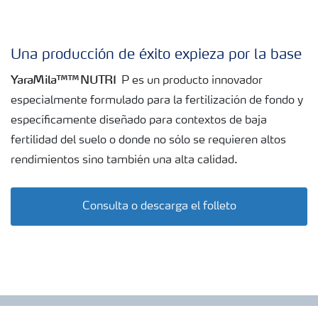
granulo, es posible proporcionar a la planta, en una sola
aplicación, los nutrientes necesarios y bioactivadores
Una producción de éxito expieza por la base
que mejoran la respuesta de los cultivos a los estreses
abióticos, como el frío o el calor, protegiendo así las
YaraMila™™ NUTRI
P es un producto innovador
cosechas.
especialmente formulado para la fertilización de fondo y
• Contiene nitrógeno en forma nítrica y amoniacal en
específicamente diseñado para contextos de baja
proporciones equilibradas.
fertilidad del suelo o donde no sólo se requieren altos
• Contiene azufre, que mejora la absorción de nitrógeno
rendimientos sino también una alta calidad.
y favorece la síntesis de proteínas para producciones de
alta calidad.
Consulta o descarga el folleto
• El calcio ayuda al alargamiento profundo de las raíces y
refuerza los tejidos de la planta.
• El zinc, precursor de auxinas esenciales en la
germinación y del triptófano, promueve la formación de
raíces finas.
• YaraMila NUTRI P se puede distribuir como un