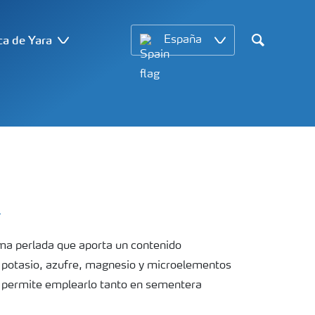
ca de Yara
España
Search
X
rma perlada que aporta un contenido
o, potasio, azufre, magnesio y microelementos
ad permite emplearlo tanto en sementera