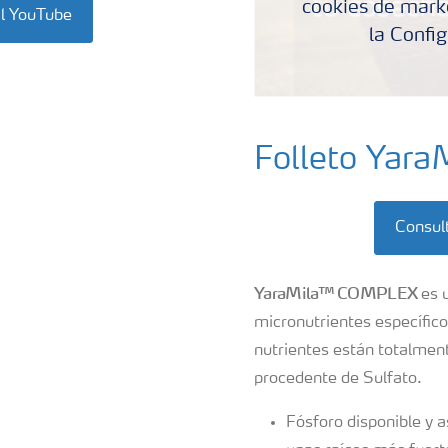
cookies de marke
al YouTube
la Config
Folleto Ya
Consult
YaraMila™ COMPLEX
es u
micronutrientes específico
nutrientes están totalment
procedente de Sulfato.
Fósforo disponible y a