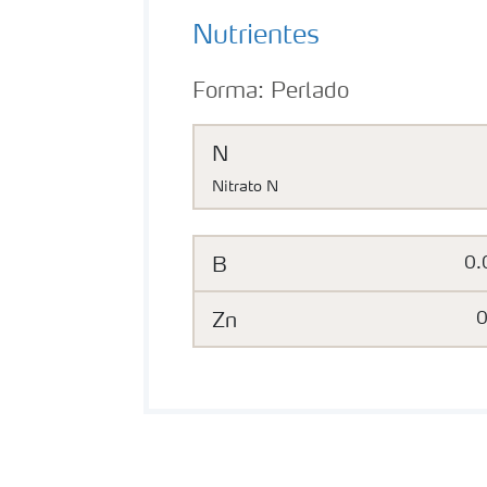
Nutrientes
Forma:
Perlado
N
Nitrato N
B
0.
Zn