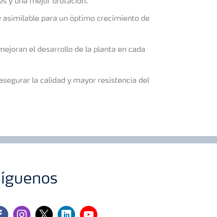
es y una mejor brotación.
y asimilable para un óptimo crecimiento de
ejoran el desarrollo de la planta en cada
segurar la calidad y mayor resistencia del
íguenos
cebook
instagram
twitter
linkedin
youtube