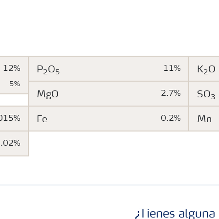
YaraMila COMPLEX no contiene polvo y aporta un abo
nutritivos. Su contenido en magnesio, azufre y micro
la generación de clorofila o la formación de enzimas, p
12%
P
O
11%
K
O
2
5
2
5%
MgO
2.7%
SO
3
015%
Fe
0.2%
Mn
0.02%
¿Tienes alguna