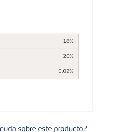
nado equilibrado muy rico en elementos
elementos ayuda a la planta en procesos como
roteínas y vitaminas.
18%
20%
0.02%
 duda sobre este producto?