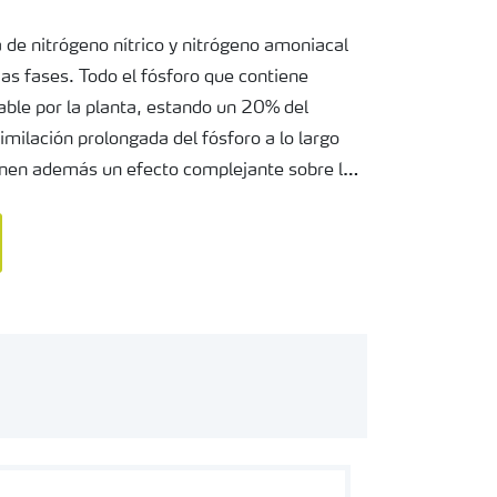
e nitrógeno nítrico y nitrógeno amoniacal
as fases. Todo el fósforo que contiene
ble por la planta, estando un 20% del
milación prolongada del fósforo a lo largo
tienen además un efecto complejante sobre los
parte de la planta.
eger el medio ambiente Yara cuenta con la
ienta, presente en los fertilizantes de gama
le procedente de sulfato, por lo que tiene
to esencial en la calidad de las frutas y
 la generación de azúcares.