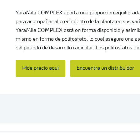
YaraMila COMPLEX aporta una proporción equilibrada d
para acompañar al crecimiento de la planta en sus vari
YaraMila COMPLEX está en forma disponible y asimila
mismo en forma de polifosfato, lo cual asegura una asi
del periodo de desarrollo radicular. Los polifosfatos 
micronutrientes, con lo que facilitan su absorción por 
Pide precio aquí
Encuentra un distribuidor
Para lograr el máximo potencial de los cultivos y prot
mejor tecnología en el manejo de fósforo. Esta herram
YaraMila™ se ha dado a conocer como
P-Extend
.
YaraMila COMPLEX contiene potasio soluble y asimilab
un muy bajo contenido en cloro. El potasio es un elemen
hortalizas, ya que está estrechamente relacionado con