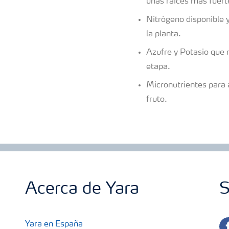
unas raíces más fuert
Nitrógeno disponible 
la planta.
Azufre y Potasio que m
etapa.
Micronutrientes para a
fruto.
Acerca de Yara
S
fa
Yara en España