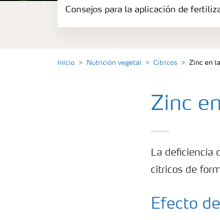
Consejos para la aplicación de fertili
Herramientas y servicios
Almacenaje y uso de fertilizantes
Inicio
Nutrición vegetal
Cítricos
Zinc en l
Cultivos
Zinc en
Distribuidores
Deficiencias
La deficiencia 
Consejos para la aplicación de fertilizante
cítricos de form
Suscripción Yara
Efecto de