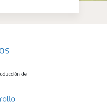
cos
producción de
rollo