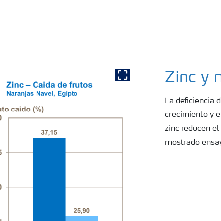
Zinc y 
Show full image
La deficiencia 
crecimiento y e
zinc reducen el
mostrado ensay