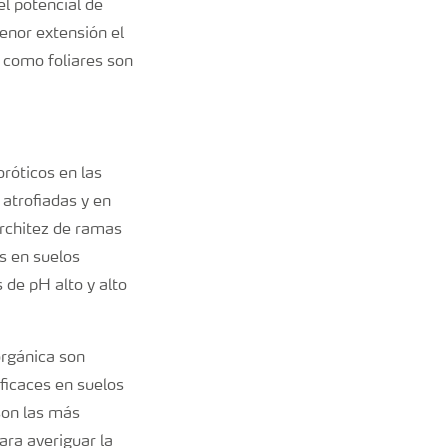
el potencial de
menor extensión el
o como foliares son
róticos en las
 atrofiadas y en
rchitez de ramas
s en suelos
 de pH alto y alto
orgánica son
ficaces en suelos
 son las más
para averiguar la