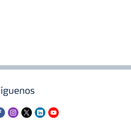
íguenos
cebook
instagram
twitter
linkedin
youtube