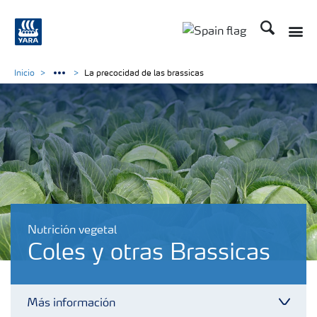
Buscar
Toggle
Toggle country lang
Inicio
La precocidad de las brassicas
Nutrición vegetal
Coles y otras Brassicas
Más información
Toggl