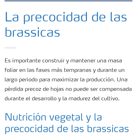
Fertilizantes
La precocidad de las
brassicas
Herramientas y servicios
Almacenaje y uso de fertilizantes
Es importante construir y mantener una masa
foliar en las fases más tempranas y durante un
Cultivos
largo periodo para maximizar la producción. Una
pérdida precoz de hojas no puede ser compensada
Distribuidores
durante el desarrollo y la madurez del cultivo.
Deficiencias
Nutrición vegetal y la
precocidad de las brassicas
Consejos para la aplicación de fertilizantes