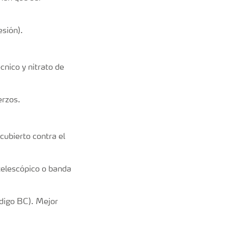
esión).
cnico y nitrato de
erzos.
cubierto contra el
 telescópico o banda
digo BC). Mejor