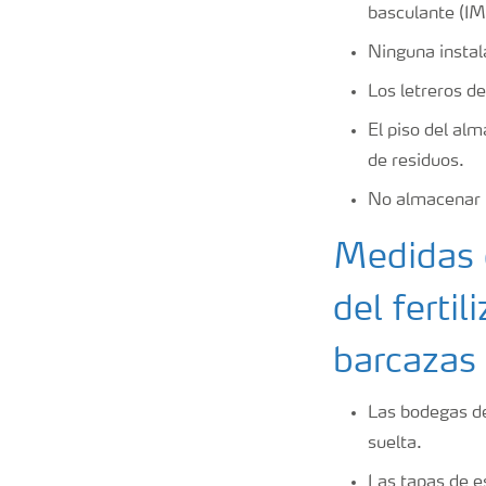
basculante (I
Ninguna instala
Los letreros d
El piso del al
de residuos.
No almacenar p
Medidas 
del ferti
barcazas
Las bodegas de
suelta.
Las tapas de es