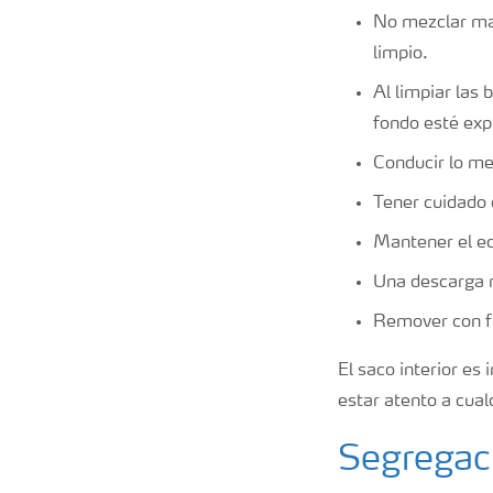
No mezclar mat
limpio.
Al limpiar las
fondo esté exp
Conducir lo me
Tener cuidado 
Mantener el eq
Una descarga r
Remover con fr
El saco interior es
estar atento a cual
Segregaci