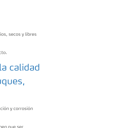
os, secos y libres
cto.
a calidad
uques,
ción y corrosión
enen que ser