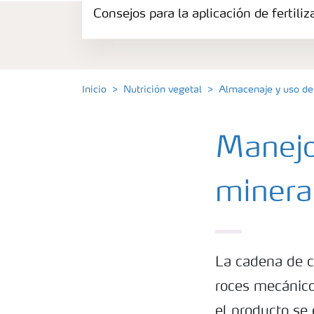
Consejos para la aplicación de fertili
Herramientas y servicios
Almacenaje y uso de fertilizantes
Inicio
Nutrición vegetal
Almacenaje y uso de 
Cultivos
Manejo 
Distribuidores
minera
Deficiencias
Consejos para la aplicación de fertilizante
La cadena de c
roces mecánicos
Suscripción Yara
el producto se 