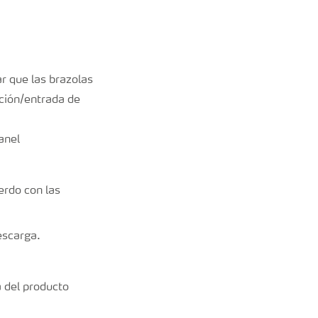
r que las brazolas
ación/entrada de
erdo con las
escarga.
 del producto