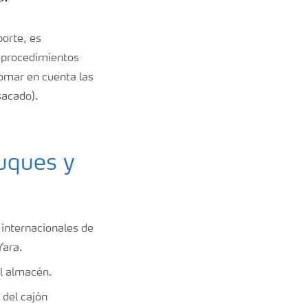
porte, es
s procedimientos
tomar en cuenta las
nsacado).
buques y
internacionales de
Yara.
l almacén.
 del cajón