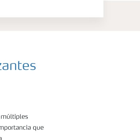
zantes
 múltiples
 importancia que
a.