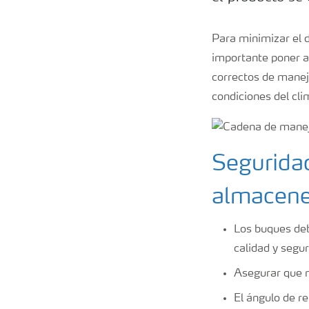
Para minimizar el d
importante poner at
correctos de manejo
condiciones del clim
Seguridad
almacen
Los buques deb
calidad y segu
Asegurar que n
El ángulo de r